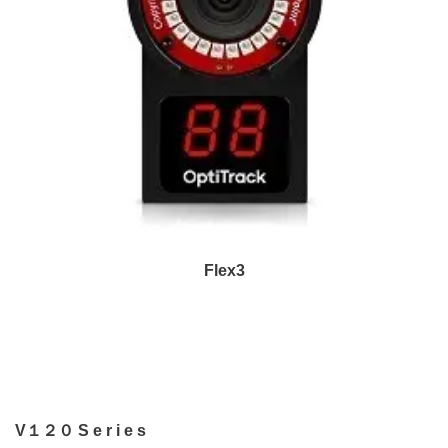
Flex3
V１２０ S e r i e s