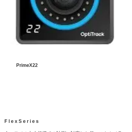
PrimeX22
F l e x S e r i e s