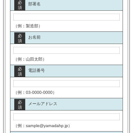
必
部署名
須
（例：製造部）
必
お名前
須
（例：山田太郎）
必
電話番号
須
（例：03-0000-0000）
必
メールアドレス
須
（例：sample@yamadahp.jp）