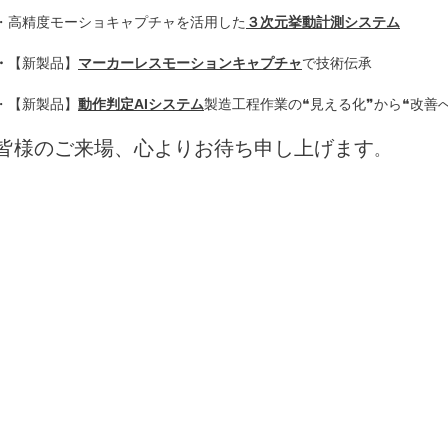
・高精度モーショキャプチャを活用した
３次元挙動計測システム
・
【新製品】
マーカーレスモーションキャプチャ
で技術伝承
・【新製品】
動作判定AIシステム
製造工程作業の❝見える化❞から❝改善
皆様のご来場、心よりお待ち申し上げます
。