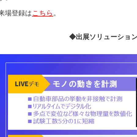
来場登録は
こちら
。
◆出展ソリューショ