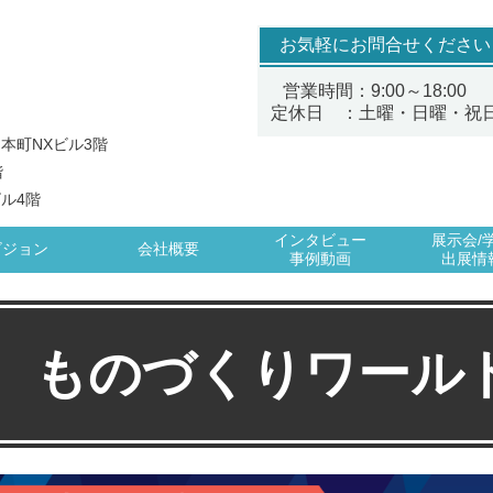
お気軽にお問合せください
営業時間：9:00～18:00
定休日 ：土曜・日曜・祝
 本町NXビル3階
階
ビル4階
インタビュー
展示会/
ビジョン
会社概要
事例動画
出展情
回 ものづくりワール