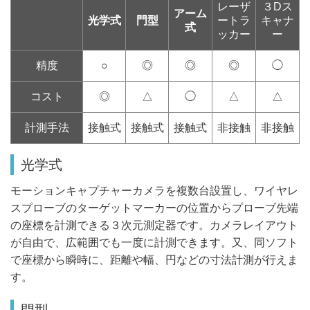
レーザ
３Dス
アーム
光学式
門型
ートラ
キャナ
式
ッカー
ー
精度
○
◎
◎
◎
◯
コスト
◎
△
◯
△
△
計測手法
接触式
接触式
接触式
非接触
非接触
光学式
モーションキャプチャーカメラを複数台設置し、ワイヤレ
スプローブのターゲットマーカーの位置からプローブ先端
の座標を計測できる３次元測定器です。カメラレイアウト
が自由で、広範囲でも一度に計測できます。又、同ソフト
で座標から瞬時に、距離や幅、円などの寸法計測が行えま
す。