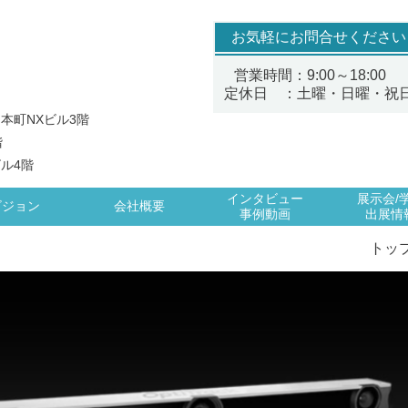
お気軽にお問合せください
営業時間：9:00～18:00
定休日 ：土曜・日曜・祝
 本町NXビル3階
階
ビル4階
インタビュー
展示会/
ビジョン
会社概要
事例動画
出展情
トッ