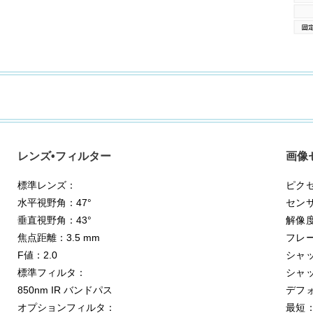
レンズ•フィルター
画像
ピクセ
標準レンズ：
センサ
水平視野角：47°
解像度:
垂直視野角：43°
フレー
焦点距離：3.5 mm
シャ
F値：2.0
シャ
標準フィルタ：
デフォ
850nm IR バンドパス
最短：
オプションフィルタ：