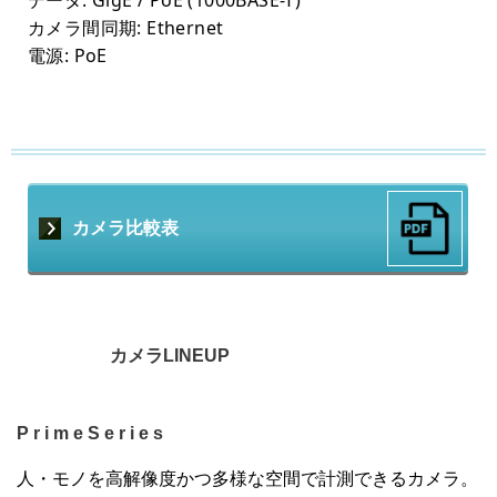
データ: GigE / PoE (1000BASE-T)
カメラ間同期: Ethernet
電源: PoE
カメラ比較表
カメラLINEUP
P r i m e S e r i e s
人・モノを高解像度かつ多様な空間で計測できるカメラ。