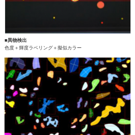
■
異物検出
色度＋輝度ラベリング＋擬似カラー