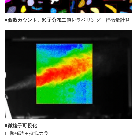
■
個数カウント、粒子分布
二値化ラベリング＋特徴量計算
■
微粒子可視化
画像強調＋擬似カラー