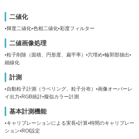
二値化
•輝度二値化•色相二値化•彩度フィルター
二値画像処理
•粒子削除（面積、円形度、扁平率）•穴埋め•輪郭部抽出•
細線化
計測
•自動粒子計測（ラベリング、粒子分布）•画像オーバーレ
イ出力•RGB統計•擬似カラー計測
基本計測機能
•キャリブレーションによる実長•計算•時間のキャリブレー
ション•ROI設定