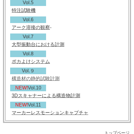
Vol.5
特注試験機
Vol.6
アーク溶接の観察
-
Vol.7
大型振動台における計測
Vol.8
ポカよけシステム
Vol.９
構造材の静的試験計測
NEW!
Vol.10
3Dスキャナーによる構造物計測
NEW!
Vol.11
マーカーレスモーションキャプチャ
トップページ