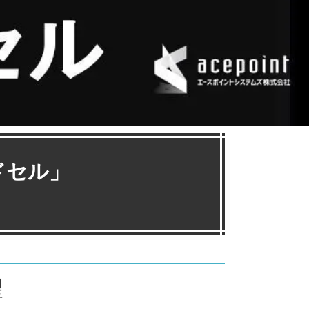
ドセル」
望