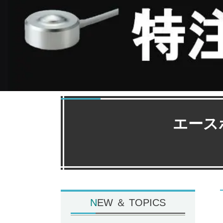
エース
N
EW ＆ TOPICS