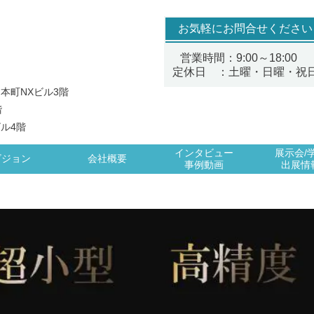
お気軽にお問合せください
営業時間：9:00～18:00
定休日 ：土曜・日曜・祝
 本町NXビル3階
階
ビル4階
インタビュー
展示会/
ビジョン
会社概要
事例動画
出展情