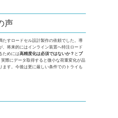
の声
満たすロードセル設計製作の依頼でした。導
が、将来的にはインライン装置へ特注ロード
るためには
高精度化は必須ではないか？
と
プ
。実際にデータ取得すると微小な荷重変化が品
ります。今後は更に厳しい条件でのトライも
に