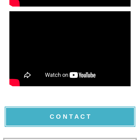
C O N T A C T