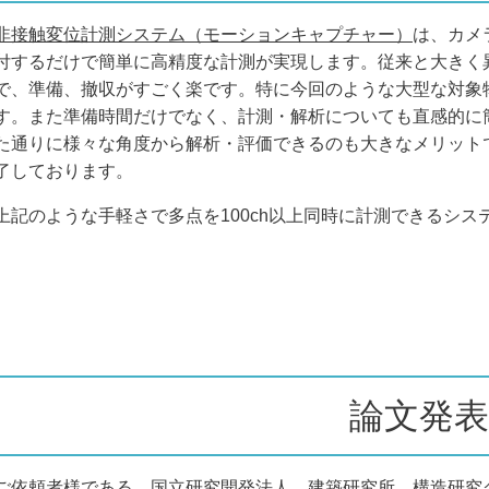
非接触変位計測システム（モーションキャプチャー）
は、カメ
付するだけで簡単に高精度な計測が実現します。従来と大きく
で、準備、撤収がすごく楽です。特に今回のような大型な対象
す。また準備時間だけでなく、計測・解析についても直感的に
た通りに様々な角度から解析・評価できるのも大きなメリット
了しております。
上記のような手軽さで多点を100ch以上同時に計測できるシ
論文発表
ご依頼者様である、国立研究開発法人 建築研究所 構造研究