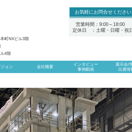
お気軽にお問合せください
営業時間：9:00～18:00
定休日 ：土曜・日曜・祝
 本町NXビル3階
階
ビル4階
インタビュー
展示会/
ビジョン
会社概要
事例動画
出展情