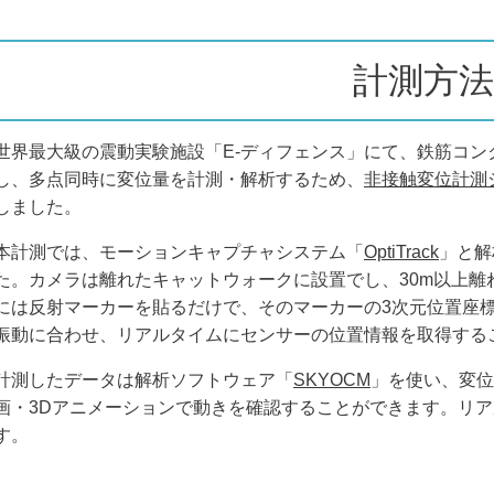
計測方法
世界最大級の震動実験施設「E-ディフェンス」にて、鉄筋コン
し、多点同時に変位量を計測・解析するため、
非接触変位計測
しました。
本計測では、モーションキャプチャシステム「
OptiTrack
」と解
た。カメラは離れたキャットウォークに設置でし、30m以上離
には反射マーカーを貼るだけで、そのマーカーの3次元位置座
振動に合わせ、リアルタイムにセンサーの位置情報を取得する
計測したデータは解析ソフトウェア「
SKYOCM
」を使い、変位
画・
3Dアニメーション
で動きを確認することができます。リア
す。