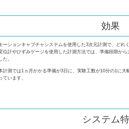
効果
モーションキャプチャシステムを使用した3次元計測で、どれ
変位計やひずみゲージを使用した計測方法では、準備段階から
した。
本計測では
1
ヵ月かかる準備が
3
日に、実験工数が
10
分の
1
に大
っています。
システム