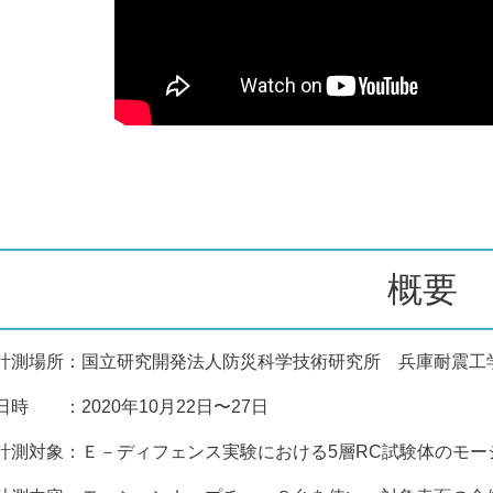
概要
計測場所：国立研究開発法人防災科学技術研究所 兵庫耐震工学
日時 ：2020年10月22日〜27日
計測対象：Ｅ－ディフェンス実験における
5
層
RC
試験体のモー