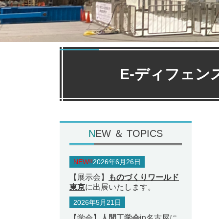
E-ディフェン
N
EW ＆ TOPICS
NEW!!
2026年6月26日
【展示会】
ものづくりワールド
東京
に出展いたします。
2026年5月21日
【学会】
人間工学会
in名古屋に